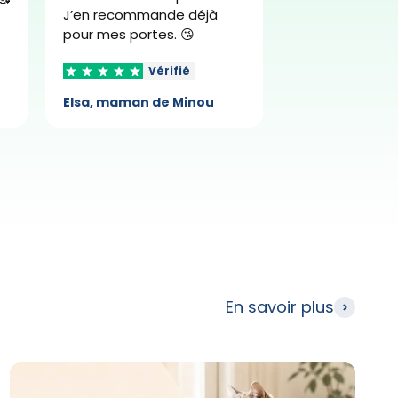
J’en recommande déjà
pour mes portes. 😘
Vérifié
Vé
Elsa, maman de Minou
Laura, maman 
En savoir plus