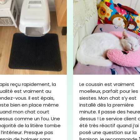
apis reçu rapidement, la
Le coussin est vraiment
ualité est vraiment au
moelleux, parfait pour les
endez-vous. Il est épais,
siestes. Mon chat s’y est
este bien en place même
installé dès la première
uand mon chat court
minute. Il passe des heur
essus comme un fou. Une
dessus ! Le service client 
ajorité de la litière tombe
été très réactif quand j’ai
 l’intérieur. Presque pas
posé une question sur la
esoin de balayer sans
livraison. je recommande 