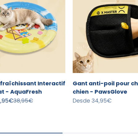
fraîchissant Interactif
Gant anti-poil pour ch
at - AquaFresh
chien - PawsGlove
 oferta
Precio normal
Precio de oferta
8,95€
38,95€
Desde
34,95€