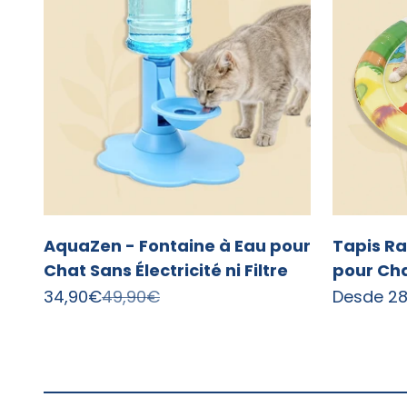
AquaZen - Fontaine à Eau pour
Tapis Ra
Chat Sans Électricité ni Filtre
pour Ch
Precio de oferta
Precio normal
Precio de
34,90€
49,90€
Desde
2