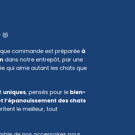
aque commande est préparée
à
in
dans notre entrepôt, par une
e qui aime autant les chats que
nt
uniques
, pensés pour le
bien-
 et l’épanouissement des chats
itent le meilleur, tout
emble de
nos accessoires pour