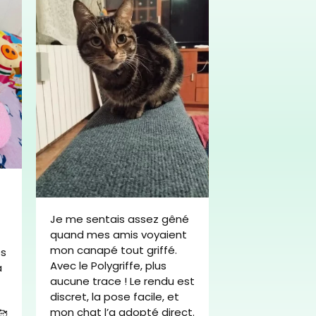
Très bon produi
finitions sont p
Je me sentais assez gêné
tissu est solid
quand mes amis voyaient
adore se mett
mon canapé tout griffé.
es
hauteur, et il a
Avec le
Polygriffe
, plus
a
petit coin à lui
aucune trace ! Le rendu est
le canapé. Merc
discret, la pose facile, et
mon chat l’a adopté direct.
🥰