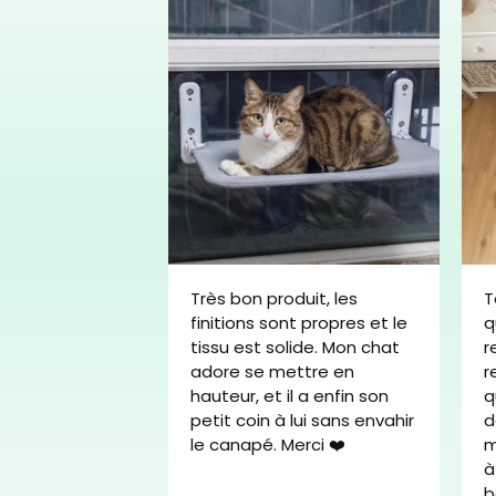
Très bon produit, les
T
finitions sont propres et le
q
is assez gêné
tissu est solide. Mon chat
r
mis voyaient
adore se mettre en
r
tout griffé.
hauteur, et il a enfin son
q
riffe
, plus
petit coin à lui sans envahir
d
 ! Le rendu est
le canapé. Merci ❤️
m
ose facile, et
à
 adopté direct.
b