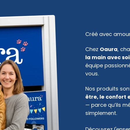
Chez
Oaura
, ch
la main avec so
équipe passionné
vous.
Nos produits so
être, le confort
— parce qu’ils mér
simplement.
Découvrez l'ens