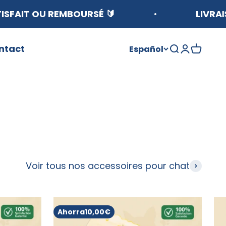
REMBOURSÉ 🔰
LIVRAISON GRATUI
ntact
Español
Abrir búsqu
Abrir pági
Abrir c
Voir tous nos accessoires pour chat
Ahorra
10,00€