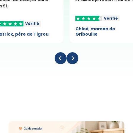
rrêt.
Vérifié
Vérifié
Chloé, maman de
atrick, père de Tigrou
Gribouille