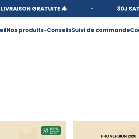
GRATUITE 🎄
30J SATISFAIT OU 
eil
Nos produits
Conseils
Suivi de commande
Co
Découvrir nos collections