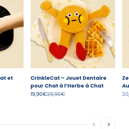
at et
CrinkleCat – Jouet Dentaire
Ze
pour Chat à l’Herbe à Chat
Au
Precio de oferta
Precio normal
Pr
19,90€
29,90€
20
Anterior
Siguiente